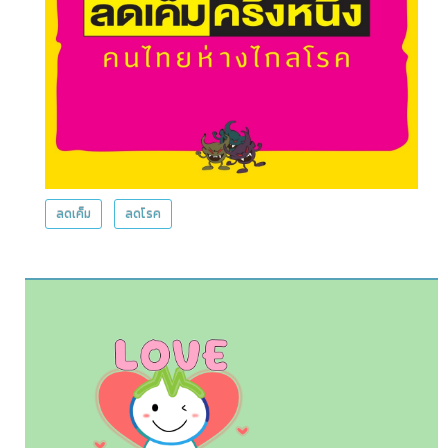
ลดเค็ม
ลดโรค